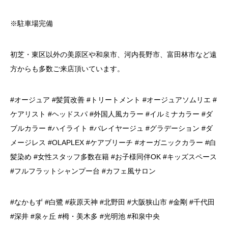
※駐車場完備
初芝・東区以外の美原区や和泉市、河内長野市、富田林市など遠
方からも多数ご来店頂いています。
#オージュア #髪質改善 #トリートメント #オージュアソムリエ #
ケアリスト #ヘッドスパ #外国人風カラー #イルミナカラー #ダ
ブルカラー #ハイライト #バレイヤージュ #グラデーション #ダ
メージレス #OLAPLEX #ケアブリーチ #オーガニックカラー #白
髪染め #女性スタッフ多数在籍 #お子様同伴OK #キッズスペース
#フルフラットシャンプー台 #カフェ風サロン
#なかもず #白鷺 #萩原天神 #北野田 #大阪狭山市 #金剛 #千代田
#深井 #泉ヶ丘 #栂・美木多 #光明池 #和泉中央