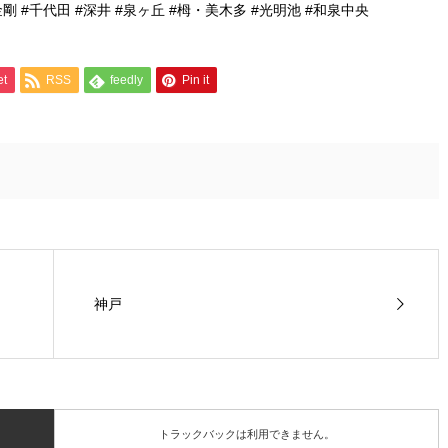
金剛 #千代田 #深井 #泉ヶ丘 #栂・美木多 #光明池 #和泉中央
et
RSS
feedly
Pin it
神戸
トラックバックは利用できません。