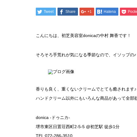
Tweet
Share
+1
Hatena
Pock
こんにちは、初芝美容室donicaの中村 舞香です！
そろそろ手荒れが気になる季節なので、イソップの
香りも良く、重くないクリームでとても癒されます♪
ハンドクリーム以外にもいろんな商品があって全部欲
donica -ドゥニカ-
堺市東区日置荘西町2-5-5 @初芝駅 徒歩1分
TEL:072-286-3510