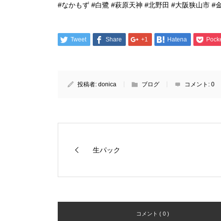
#なかもず #白鷺 #萩原天神 #北野田 #大阪狭山市 #
Tweet
Share
+1
Hatena
Pock
投稿者:
donica
ブログ
コメント:
0
生パック
コメント ( 0 )