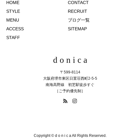
HOME
CONTACT
STYLE
RECRUIT
MENU
ブログ一覧
ACCESS
SITEMAP
STAFF
d o n i c a
〒599-8114
大阪府堺市東区日置荘西町2-5-5
南海高野線 初芝駅徒歩すぐ
［ご予約優先制］
072-286-3510
TEL
Copyright © d o n i c a All Rights Reserved.