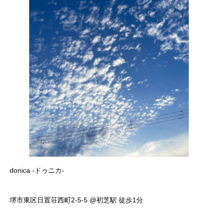
donica -ドゥニカ-
堺市東区日置荘西町2-5-5 @初芝駅 徒歩1分