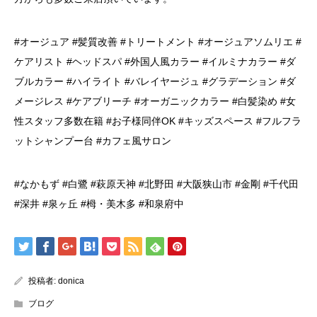
#オージュア #髪質改善 #トリートメント #オージュアソムリエ #
ケアリスト #ヘッドスパ #外国人風カラー #イルミナカラー #ダ
ブルカラー #ハイライト #バレイヤージュ #グラデーション #ダ
メージレス #ケアブリーチ #オーガニックカラー #白髪染め #女
性スタッフ多数在籍 #お子様同伴OK #キッズスペース #フルフラ
ットシャンプー台 #カフェ風サロン
#なかもず #白鷺 #萩原天神 #北野田 #大阪狭山市 #金剛 #千代田
#深井 #泉ヶ丘 #栂・美木多 #和泉府中
投稿者:
donica
ブログ