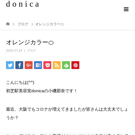
d o n i c a
ブログ
オレンジカラー🍊
オレンジカラー🍊
2020.07.24
ブログ
こんにちは(^^)
初芝駅美容室donicaの小磯那奈です！
最近、大阪でもコロナが増えてきましたが皆さんは大丈夫でしょ
うか？