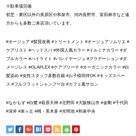
※駐車場完備
初芝・東区以外の美原区や和泉市、河内長野市、富田林市など遠
方からも多数ご来店頂いています。
#オージュア #髪質改善 #トリートメント #オージュアソムリエ #
ケアリスト #ヘッドスパ #外国人風カラー #イルミナカラー #ダ
ブルカラー #ハイライト #バレイヤージュ #グラデーション #ダ
メージレス #OLAPLEX #ケアブリーチ #オーガニックカラー #白
髪染め #女性スタッフ多数在籍 #お子様同伴OK #キッズスペー
ス #フルフラットシャンプー台 #カフェ風サロン
#なかもず #白鷺 #萩原天神 #北野田 #大阪狭山市 #金剛 #千代田
#深井 #泉ヶ丘 #栂・美木多 #光明池 #和泉中央