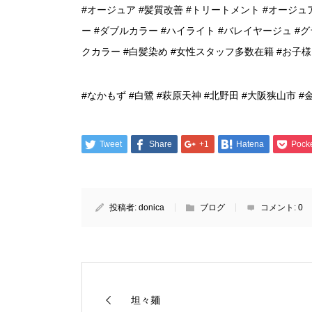
#オージュア #髪質改善 #トリートメント #オージュ
ー #ダブルカラー #ハイライト #バレイヤージュ #グ
クカラー #白髪染め #女性スタッフ多数在籍 #お子
#なかもず #白鷺 #萩原天神 #北野田 #大阪狭山市 #
Tweet
Share
+1
Hatena
Pock
投稿者:
donica
ブログ
コメント:
0
坦々麺