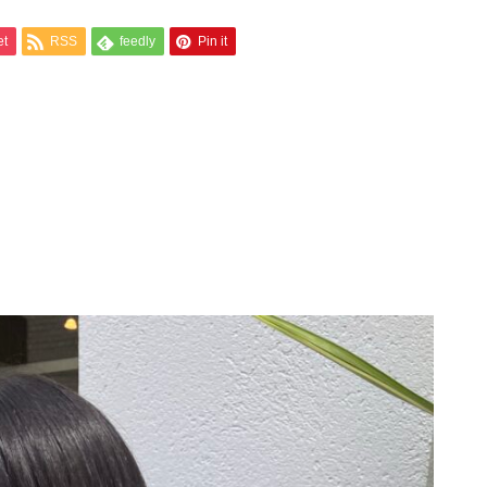
et
RSS
feedly
Pin it