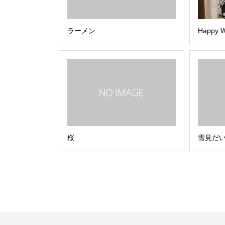
ラーメン
Happy 
桜
雪見だ