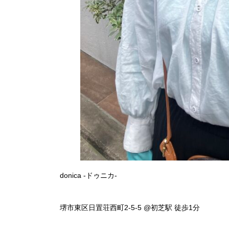
donica -ドゥニカ-
堺市東区日置荘西町2-5-5 @初芝駅 徒歩1分