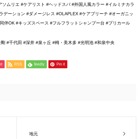
アソムリエ #ケアリスト #ヘッドスパ #外国人風カラー #イルミナカラ
ラデーション #ダメージレス #OLAPLEX #ケアブリーチ #オーガニッ
様同伴OK #キッズスペース #フルフラットシャンプー台 #プリカール
金剛 #千代田 #深井 #泉ヶ丘 #栂・美木多 #光明池 #和泉中央
et
RSS
feedly
Pin it
地元