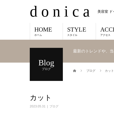
d o n i c a
美容室 ド
HOME
STYLE
ACC
ホーム
スタイル
アクセス
最新のトレンドや、当
Blog
ブログ
ブログ
カット
カット
2023.05.31
ブログ