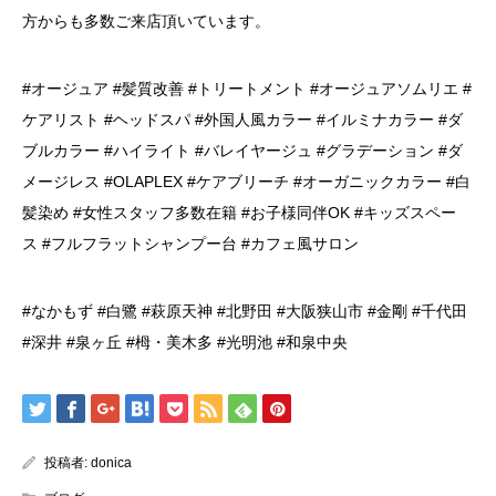
方からも多数ご来店頂いています。
#オージュア #髪質改善 #トリートメント #オージュアソムリエ #
ケアリスト #ヘッドスパ #外国人風カラー #イルミナカラー #ダ
ブルカラー #ハイライト #バレイヤージュ #グラデーション #ダ
メージレス #OLAPLEX #ケアブリーチ #オーガニックカラー #白
髪染め #女性スタッフ多数在籍 #お子様同伴OK #キッズスペー
ス #フルフラットシャンプー台 #カフェ風サロン
#なかもず #白鷺 #萩原天神 #北野田 #大阪狭山市 #金剛 #千代田
#深井 #泉ヶ丘 #栂・美木多 #光明池 #和泉中央
投稿者:
donica