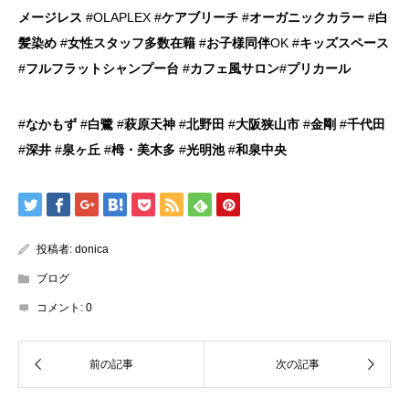
メージレス
#OLAPLEX #
ケアブリーチ
#
オーガニックカラー
#
白
髪染め
#
女性スタッフ多数在籍
#
お子様同伴
OK #
キッズスペース
#
フルフラットシャンプー台
#
カフェ風サロン
#
プリカール
#
なかもず
#
白鷺
#
萩原天神
#
北野田
#
大阪狭山市
#
金剛
#
千代田
#
深井
#
泉ヶ丘
#
栂・美木多
#
光明池
#
和泉中央
投稿者:
donica
ブログ
コメント:
0