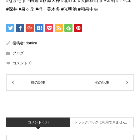
#なかもず #白鷺 #萩原天神 #北野田 #大阪狭山市 #金剛 #千代田
#深井 #泉ヶ丘 #栂・美木多 #光明池 #和泉中央
投稿者:
donica
ブログ
コメント:
0
コメント ( 0 )
トラックバックは利用できません。