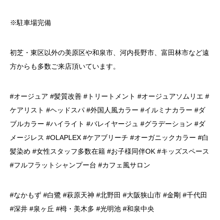
※駐車場完備
初芝・東区以外の美原区や和泉市、河内長野市、富田林市など遠
方からも多数ご来店頂いています。
#オージュア #髪質改善 #トリートメント #オージュアソムリエ #
ケアリスト #ヘッドスパ #外国人風カラー #イルミナカラー #ダ
ブルカラー #ハイライト #バレイヤージュ #グラデーション #ダ
メージレス #OLAPLEX #ケアブリーチ #オーガニックカラー #白
髪染め #女性スタッフ多数在籍 #お子様同伴OK #キッズスペース
#フルフラットシャンプー台 #カフェ風サロン
#なかもず #白鷺 #萩原天神 #北野田 #大阪狭山市 #金剛 #千代田
#深井 #泉ヶ丘 #栂・美木多 #光明池 #和泉中央