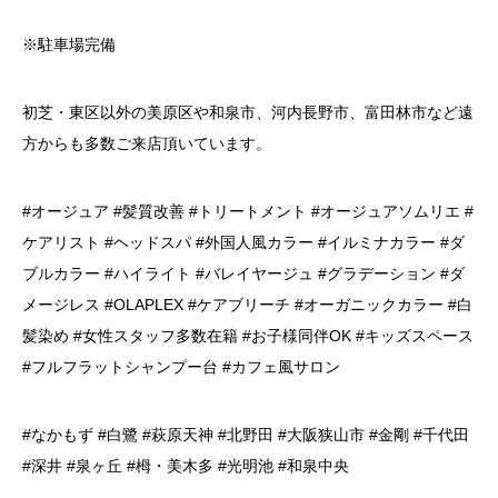
※駐車場完備
初芝・東区以外の美原区や和泉市、河内長野市、富田林市など遠
方からも多数ご来店頂いています。
#オージュア #髪質改善 #トリートメント #オージュアソムリエ #
ケアリスト #ヘッドスパ #外国人風カラー #イルミナカラー #ダ
ブルカラー #ハイライト #バレイヤージュ #グラデーション #ダ
メージレス #OLAPLEX #ケアブリーチ #オーガニックカラー #白
髪染め #女性スタッフ多数在籍 #お子様同伴OK #キッズスペース
#フルフラットシャンプー台 #カフェ風サロン
#なかもず #白鷺 #萩原天神 #北野田 #大阪狭山市 #金剛 #千代田
#深井 #泉ヶ丘 #栂・美木多 #光明池 #和泉中央