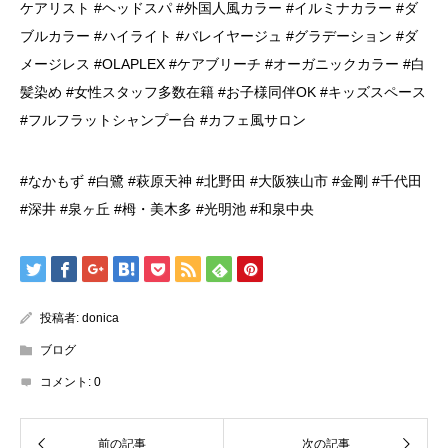
ケアリスト #ヘッドスパ #外国人風カラー #イルミナカラー #ダ
ブルカラー #ハイライト #バレイヤージュ #グラデーション #ダ
メージレス #OLAPLEX #ケアブリーチ #オーガニックカラー #白
髪染め #女性スタッフ多数在籍 #お子様同伴OK #キッズスペース
#フルフラットシャンプー台 #カフェ風サロン
#なかもず #白鷺 #萩原天神 #北野田 #大阪狭山市 #金剛 #千代田
#深井 #泉ヶ丘 #栂・美木多 #光明池 #和泉中央
投稿者:
donica
ブログ
コメント:
0