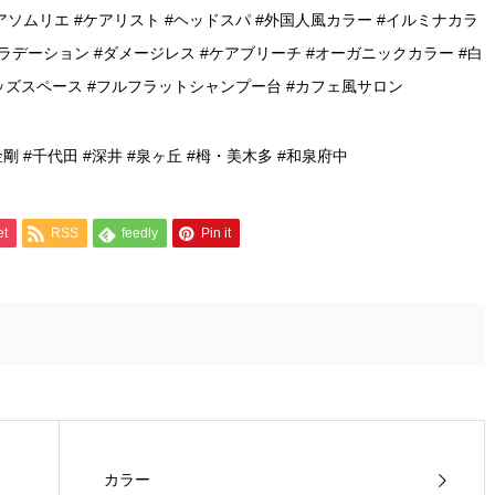
アソムリエ #ケアリスト #ヘッドスパ #外国人風カラー #イルミナカラ
グラデーション #ダメージレス #ケアブリーチ #オーガニックカラー #白
キッズスペース #フルフラットシャンプー台 #カフェ風サロン
金剛 #千代田 #深井 #泉ヶ丘 #栂・美木多 #和泉府中
et
RSS
feedly
Pin it
カラー