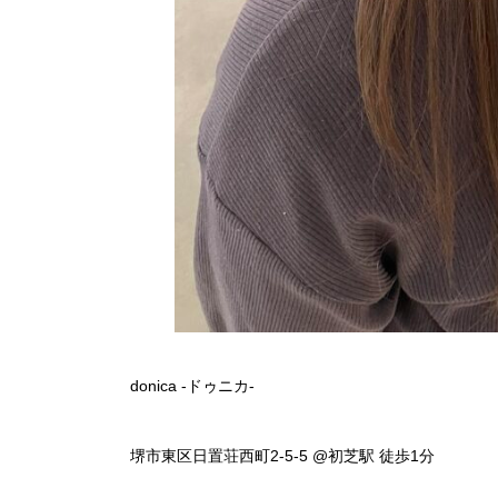
donica -ドゥニカ-
堺市東区日置荘西町2-5-5 @初芝駅 徒歩1分