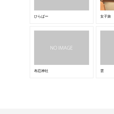
ひらぱー
女子旅
布忍神社
雲