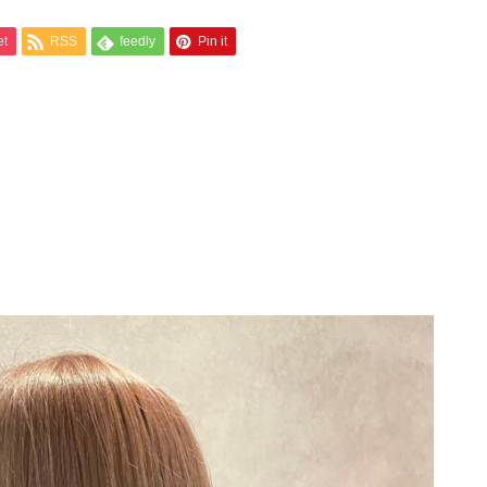
et
RSS
feedly
Pin it