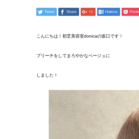
Tweet
Share
+1
Hatena
Pock
こんにちは！初芝美容室donicaの坂口です！
ブリーチをしてまろやかなベージュに
しました！