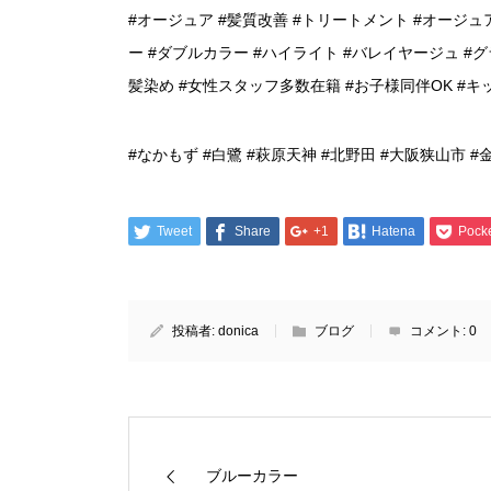
#オージュア #髪質改善 #トリートメント #オージュ
ー #ダブルカラー #ハイライト #バレイヤージュ #
髪染め #女性スタッフ多数在籍 #お子様同伴OK #
#なかもず #白鷺 #萩原天神 #北野田 #大阪狭山市 #
Tweet
Share
+1
Hatena
Pock
投稿者:
donica
ブログ
コメント:
0
ブルーカラー