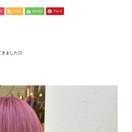
et
RSS
feedly
Pin it
てきました◎