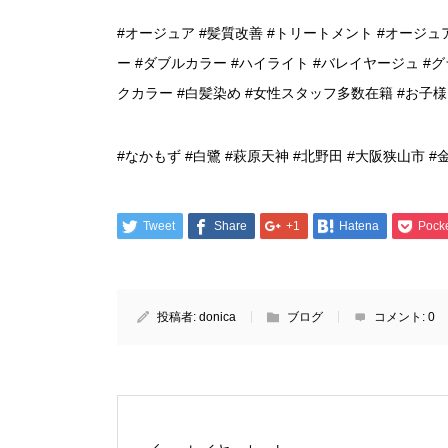
#オージュア #髪質改善 #トリートメント #オージュ
ー #ダブルカラー #ハイライト #バレイヤージュ #グ
クカラー #白髪染め #女性スタッフ多数在籍 #お子
#なかもず #白鷺 #萩原天神 #北野田 #大阪狭山市 #
Tweet
Share
+1
Hatena
Pock
投稿者:
donica
ブログ
コメント:
0