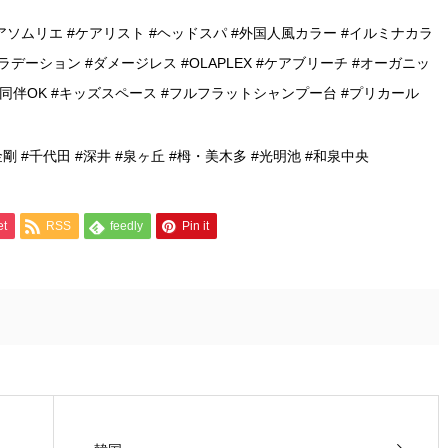
アソムリエ #ケアリスト #ヘッドスパ #外国人風カラー #イルミナカラ
ラデーション #ダメージレス #OLAPLEX #ケアブリーチ #オーガニッ
様同伴OK #キッズスペース #フルフラットシャンプー台 #プリカール
金剛 #千代田 #深井 #泉ヶ丘 #栂・美木多 #光明池 #和泉中央
et
RSS
feedly
Pin it