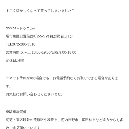
すごく懐かしくなって買ってしまいました
^^
donica –
ドゥニカ
–
堺市東区日置荘西町
2-5-5 @
初芝駅
徒歩
1
分
TEL:072-286-3510
営業時間
:
火～土
10:00-19:00/
日祝
9:00-18:00
定休日
:
月曜
※
ネット予約が
×
の場合でも、お電話予約ならお取りできる場合がありま
す。
お気軽にお問い合わせくださいませ。
※
駐車場完備
初芝・東区以外の美原区や和泉市、河内長野市、富田林市など遠方からも多
数ご来店頂いています。