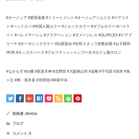
#
オージュア
#
髪質改善
#
トリートメント
#
オージュアソムリエ
#
ケアリス
ト
#
ヘッドスパ
#
外国人風カラー
#
イルミナカラー
#
ダブルカラー
#
ハイラ
イト
#
バレイヤージュ
#
グラデーション
#
ダメージレス
#OLAPLEX #
ケアブ
リーチ
#
オーガニックカラー
#
白髪染め
#
女性スタッフ多数在籍
#
お子様同
伴
OK #
キッズスペース
#
フルフラットシャンプー台
#
カフェ風サロン
#
なかもず
#
白鷺
#
萩原天神
#
北野田
#
大阪狭山市
#
金剛
#
千代田
#
深井
#
泉
ヶ丘
#
栂・美木多
#
光明池
#
和泉中央
投稿者:
donica
ブログ
コメント:
0