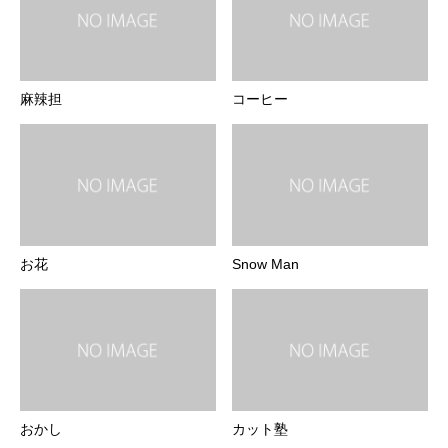
麻辣担
コーヒー
お花
Snow Man
おかし
カット塾