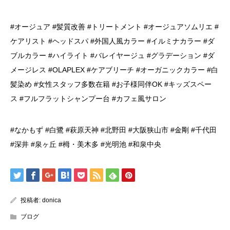
#オージュア #髪質改善 #トリートメント #オージュアソムリエ #
ケアリスト #ヘッドスパ #外国人風カラー #イルミナカラー #ダ
ブルカラー #ハイライト #バレイヤージュ #グラデーション #ダ
メージレス #OLAPLEX #ケアブリーチ #オーガニックカラー #白
髪染め #女性スタッフ多数在籍 #お子様同伴OK #キッズスペー
ス #フルフラットシャンプー台 #カフェ風サロン
#なかもず #白鷺 #萩原天神 #北野田 #大阪狭山市 #金剛 #千代田
#深井 #泉ヶ丘 #栂・美木多 #光明池 #和泉中央
投稿者:
donica
ブログ