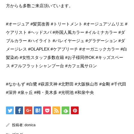
方からも多数ご来店頂いています。
#オージュア #髪質改善 #トリートメント #オージュアソムリエ #
ケアリスト #ヘッドスパ #外国人風カラー #イルミナカラー #ダ
ブルカラー #ハイライト #バレイヤージュ #グラデーション #ダ
メージレス #OLAPLEX #ケアブリーチ #オーガニックカラー #白
髪染め #女性スタッフ多数在籍 #お子様同伴OK #キッズスペー
ス #フルフラットシャンプー台 #カフェ風サロン
#なかもず #白鷺 #萩原天神 #北野田 #大阪狭山市 #金剛 #千代田
#深井 #泉ヶ丘 #栂・美木多 #光明池 #和泉中央
投稿者:
donica