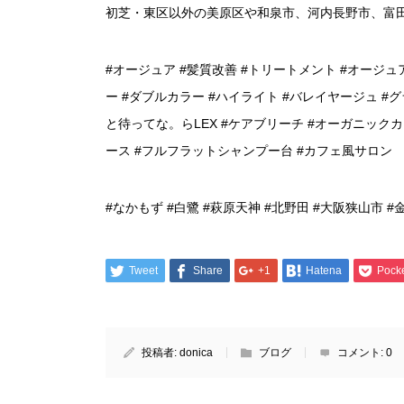
初芝・東区以外の美原区や和泉市、河内長野市、富
#オージュア #髪質改善 #トリートメント #オージュ
ー #ダブルカラー #ハイライト #バレイヤージュ #
と待ってな。らLEX #ケアブリーチ #オーガニックカ
ース #フルフラットシャンプー台 #カフェ風サロン
#なかもず #白鷺 #萩原天神 #北野田 #大阪狭山市 #
Tweet
Share
+1
Hatena
Pock
投稿者:
donica
ブログ
コメント:
0