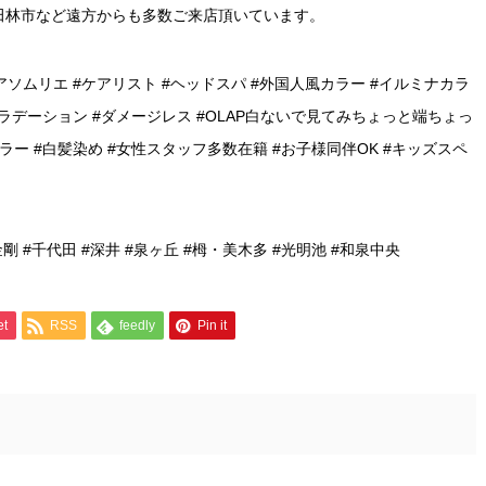
田林市など遠方からも多数ご来店頂いています。
アソムリエ #ケアリスト #ヘッドスパ #外国人風カラー #イルミナカラ
グラデーション #ダメージレス #OLAP白ないで見てみちょっと端ちょっ
ラー #白髪染め #女性スタッフ多数在籍 #お子様同伴OK #キッズスペ
金剛 #千代田 #深井 #泉ヶ丘 #栂・美木多 #光明池 #和泉中央
et
RSS
feedly
Pin it