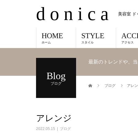
d o n i c a
美容室 ド
HOME
STYLE
ACC
ホーム
スタイル
アクセス
最新のトレンドや、当
Blog
ブログ
ブログ
アレン
アレンジ
2022.05.15
ブログ