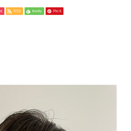
et
RSS
feedly
Pin it