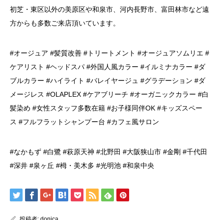
初芝・東区以外の美原区や和泉市、河内長野市、富田林市など遠
方からも多数ご来店頂いています。
#オージュア #髪質改善 #トリートメント #オージュアソムリエ #
ケアリスト #ヘッドスパ #外国人風カラー #イルミナカラー #ダ
ブルカラー #ハイライト #バレイヤージュ #グラデーション #ダ
メージレス #OLAPLEX #ケアブリーチ #オーガニックカラー #白
髪染め #女性スタッフ多数在籍 #お子様同伴OK #キッズスペー
ス #フルフラットシャンプー台 #カフェ風サロン
#なかもず #白鷺 #萩原天神 #北野田 #大阪狭山市 #金剛 #千代田
#深井 #泉ヶ丘 #栂・美木多 #光明池 #和泉中央
投稿者:
donica