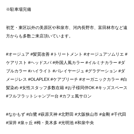
※駐車場完備
初芝・東区以外の美原区や和泉市、河内長野市、富田林市など遠
方からも多数ご来店頂いています。
#オージュア #髪質改善 #トリートメント #オージュアソムリエ #
ケアリスト #ヘッドスパ #外国人風カラー #イルミナカラー #ダ
ブルカラー #ハイライト #バレイヤージュ #グラデーション #ダ
メージレス #OLAPLEX #ケアブリーチ #オーガニックカラー #白
髪染め #女性スタッフ多数在籍 #お子様同伴OK #キッズスペース
#フルフラットシャンプー台 #カフェ風サロン
#なかもず #白鷺 #萩原天神 #北野田 #大阪狭山市 #金剛 #千代田
#深井 #泉ヶ丘 #栂・美木多 #光明池 #和泉中央