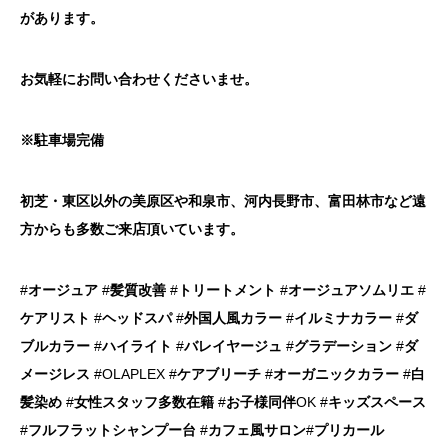
があります。
お気軽にお問い合わせくださいませ。
※駐車場完備
初芝・東区以外の美原区や和泉市、河内長野市、富田林市など遠
方からも多数ご来店頂いています。
#
オージュア
#
髪質改善
#
トリートメント
#
オージュアソムリエ
#
ケアリスト
#
ヘッドスパ
#
外国人風カラー
#
イルミナカラー
#
ダ
ブルカラー
#
ハイライト
#
バレイヤージュ
#
グラデーション
#
ダ
メージレス
#OLAPLEX #
ケアブリーチ
#
オーガニックカラー
#
白
髪染め
#
女性スタッフ多数在籍
#
お子様同伴
OK #
キッズスペース
#
フルフラットシャンプー台
#
カフェ風サロン
#
プリカール