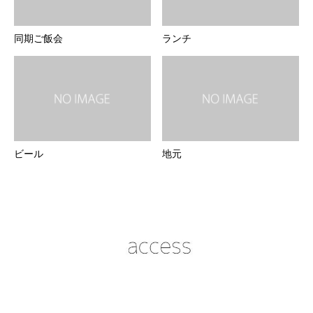
同期ご飯会
ランチ
ビール
地元