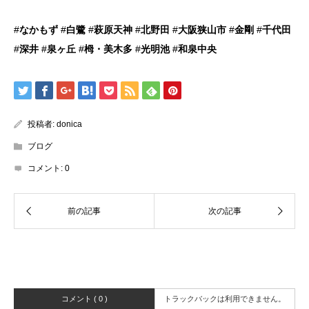
#
なかもず
#
白鷺
#
萩原天神
#
北野田
#
大阪狭山市
#
金剛
#
千代田
#
深井
#
泉ヶ丘
#
栂・美木多
#
光明池
#
和泉中央
投稿者:
donica
ブログ
コメント:
0
コメント ( 0 )
トラックバックは利用できません。