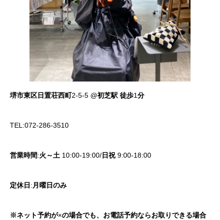
堺市東区日置荘西町
2-5-5 @
初芝駅
徒歩
1
分
TEL:072-286-3510
営業時間
:
火～土
10:00-19:00/
日祝
9:00-18:00
定休日
:
月曜日のみ
※ネット予約が
×
の場合でも、お電話予約ならお取りできる場合