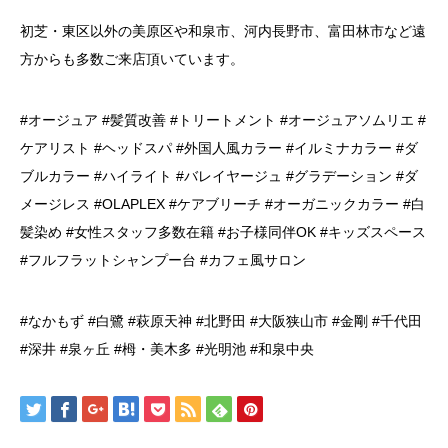
初芝・東区以外の美原区や和泉市、河内長野市、富田林市など遠
方からも多数ご来店頂いています。
#オージュア #髪質改善 #トリートメント #オージュアソムリエ #
ケアリスト #ヘッドスパ #外国人風カラー #イルミナカラー #ダ
ブルカラー #ハイライト #バレイヤージュ #グラデーション #ダ
メージレス #OLAPLEX #ケアブリーチ #オーガニックカラー #白
髪染め #女性スタッフ多数在籍 #お子様同伴OK #キッズスペース
#フルフラットシャンプー台 #カフェ風サロン
#なかもず #白鷺 #萩原天神 #北野田 #大阪狭山市 #金剛 #千代田
#深井 #泉ヶ丘 #栂・美木多 #光明池 #和泉中央