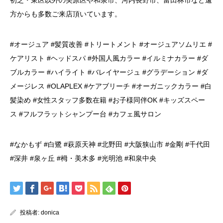
初芝・東区以外の美原区や和泉市、河内長野市、富田林市など遠
方からも多数ご来店頂いています。
#オージュア #髪質改善 #トリートメント #オージュアソムリエ #
ケアリスト #ヘッドスパ #外国人風カラー #イルミナカラー #ダ
ブルカラー #ハイライト #バレイヤージュ #グラデーション #ダ
メージレス #OLAPLEX #ケアブリーチ #オーガニックカラー #白
髪染め #女性スタッフ多数在籍 #お子様同伴OK #キッズスペー
ス #フルフラットシャンプー台 #カフェ風サロン
#なかもず #白鷺 #萩原天神 #北野田 #大阪狭山市 #金剛 #千代田
#深井 #泉ヶ丘 #栂・美木多 #光明池 #和泉中央
投稿者:
donica