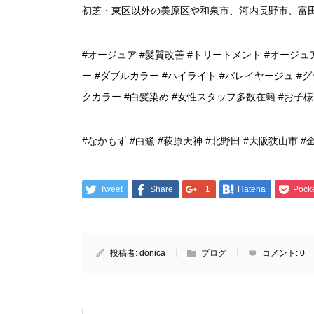
初芝・東区以外の美原区や和泉市、河内長野市、富
#オージュア #髪質改善 #トリートメント #オージュ
ー #ダブルカラー #ハイライト #バレイヤージュ #グ
クカラー #白髪染め #女性スタッフ多数在籍 #お子
#なかもず #白鷺 #萩原天神 #北野田 #大阪狭山市 #
Tweet
Share
+1
Hatena
Pock
投稿者:
donica
ブログ
コメント:
0