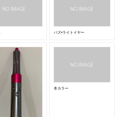
飯
バズ•ライトイヤー
冬カラー