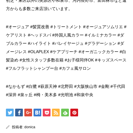
初芝・東区以外の美原区や和泉市、河内長野市、富田林市など遠
方からも多数ご来店頂いています。
#オージュア #髪質改善 #トリートメント #オージュアソムリエ #
ケアリスト #ヘッドスパ #外国人風カラー #イルミナカラー #ダ
ブルカラー #ハイライト #バレイヤージュ #グラデーション #ダ
メージレス #OLAPLEX #ケアブリーチ #オーガニックカラー #白
髪染め #女性スタッフ多数在籍 #お子様同伴OK #キッズスペース
#フルフラットシャンプー台 #カフェ風サロン
#なかもず #白鷺 #萩原天神 #北野田 #大阪狭山市 #金剛 #千代田
#深井 #泉ヶ丘 #栂・美木多 #光明池 #和泉中央
投稿者:
donica