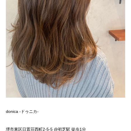
donica -ドゥニカ-
堺市東区日置荘西町2-5-5 @初芝駅 徒歩1分