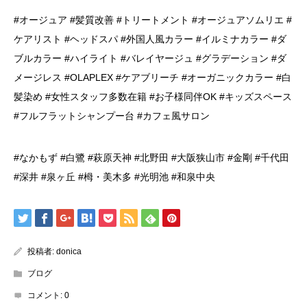
#オージュア #髪質改善 #トリートメント #オージュアソムリエ #
ケアリスト #ヘッドスパ #外国人風カラー #イルミナカラー #ダ
ブルカラー #ハイライト #バレイヤージュ #グラデーション #ダ
メージレス #OLAPLEX #ケアブリーチ #オーガニックカラー #白
髪染め #女性スタッフ多数在籍 #お子様同伴OK #キッズスペース
#フルフラットシャンプー台 #カフェ風サロン
#なかもず #白鷺 #萩原天神 #北野田 #大阪狭山市 #金剛 #千代田
#深井 #泉ヶ丘 #栂・美木多 #光明池 #和泉中央
投稿者:
donica
ブログ
コメント:
0